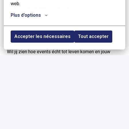
web.
Een plek waar je veel leert
: een open en
Plus d'options
informele werkomgeving waar je jezelf kunt zijn,
vragen kunt stellen en volop de ruimte krijgt om te
groeien.
Accepter les nécessaires
Tout accepter
Wil jij zien hoe events écht tot leven komen en jouw
skills in een dynamisch team inzetten? Solliciteer nu en
start je avontuur bij
EVENTIM
! 🚀
Solliciteren
of