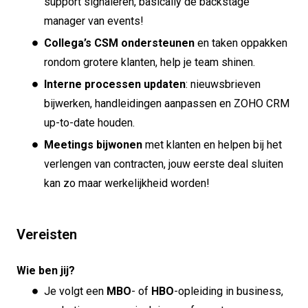
support signaleren, basically de backstage
manager van events!
Collega’s CSM ondersteunen
en taken oppakken
rondom grotere klanten, help je team shinen.
Interne processen updaten
: nieuwsbrieven
bijwerken, handleidingen aanpassen en ZOHO CRM
up-to-date houden.
Meetings bijwonen
met klanten en helpen bij het
verlengen van contracten, jouw eerste deal sluiten
kan zo maar werkelijkheid worden!
Vereisten
Wie ben jij?
Je volgt een
MBO
- of
HBO
-opleiding in business,