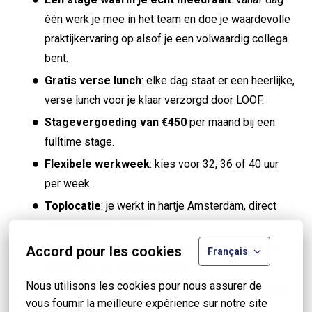
één werk je mee in het team en doe je waardevolle
praktijkervaring op alsof je een volwaardig collega
bent.
Gratis verse lunch
: elke dag staat er een heerlijke,
verse lunch voor je klaar verzorgd door LOOF.
Stagevergoeding van €450
per maand bij een
fulltime stage.
Flexibele werkweek
: kies voor 32, 36 of 40 uur
per week.
Toplocatie
: je werkt in hartje Amsterdam, direct
naast Centraal Station.
MacBook
in bruikleen zodat je alles hebt wat je
Accord pour les cookies
Français
nodig hebt om goed te werken.
Nous utilisons les cookies pour nous assurer de 
Gezellige teamactiviteiten
: sluit elke donderdag
vous fournir la meilleure expérience sur notre site 
aan bij onze borrel en andere team momenten.