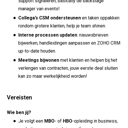
support signaleren, basically de backstage
manager van events!
Collega’s CSM ondersteunen
en taken oppakken
rondom grotere klanten, help je team shinen.
Interne processen updaten
: nieuwsbrieven
bijwerken, handleidingen aanpassen en ZOHO CRM
up-to-date houden.
Meetings bijwonen
met klanten en helpen bij het
verlengen van contracten, jouw eerste deal sluiten
kan zo maar werkelijkheid worden!
Vereisten
Wie ben jij?
Je volgt een
MBO
- of
HBO
-opleiding in business,