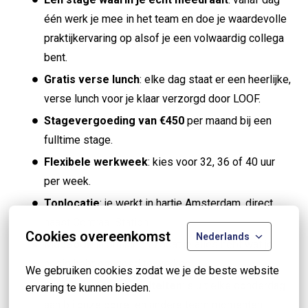
één werk je mee in het team en doe je waardevolle
praktijkervaring op alsof je een volwaardig collega
bent.
Gratis verse lunch
: elke dag staat er een heerlijke,
verse lunch voor je klaar verzorgd door LOOF.
Stagevergoeding van €450
per maand bij een
fulltime stage.
Flexibele werkweek
: kies voor 32, 36 of 40 uur
per week.
Toplocatie
: je werkt in hartje Amsterdam, direct
naast Centraal Station.
Cookies overeenkomst
Nederlands
MacBook
in bruikleen zodat je alles hebt wat je
nodig hebt om goed te werken.
We gebruiken cookies zodat we je de beste website 
Gezellige teamactiviteiten
: sluit elke donderdag
ervaring te kunnen bieden.
aan bij onze borrel en andere team momenten.