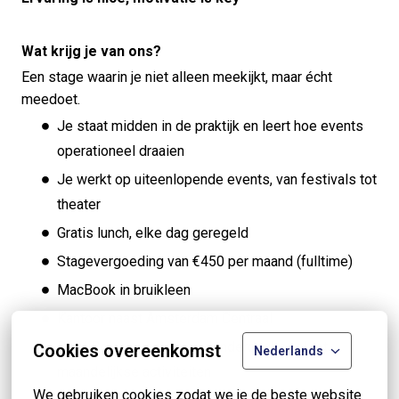
Wat krijg je van ons?
Een stage waarin je niet alleen meekijkt, maar écht
meedoet.
Je staat midden in de praktijk en leert hoe events
operationeel draaien
Je werkt op uiteenlopende events, van festivals tot
theater
Gratis lunch, elke dag geregeld
Stagevergoeding van €450 per maand (fulltime)
MacBook in bruikleen
Kantoor naast Amsterdam Centraal
DoMiBo en events, van donderdagborrel tot
Cookies overeenkomst
Nederlands
maandelijkse activiteiten
We gebruiken cookies zodat we je de beste website 