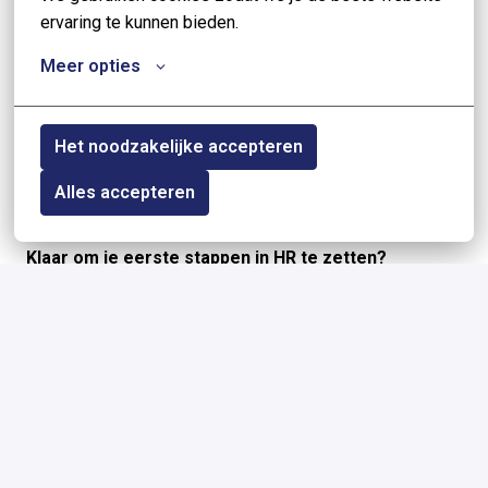
Flexibiliteit in uren (32–40 uur), passend bij je
ervaring te kunnen bieden.
studie
Meer opties
"Tijdens je stage ontdek je wat jij leuk vindt in HR." "Wij
zorgen ervoor dat je vol vertrouwen én met ervaring klaar
Het noodzakelijke accepteren
bent voor je volgende stap."
Jerine
, People & Talent Advisor
Alles accepteren
Klaar om je eerste stappen in HR te zetten?
Solliciteer en ontdek hoe het is om mee te draaien
binnen People & Talent bij EVENTIM.
Solliciteren
of