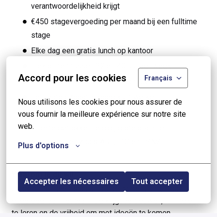
verantwoordelijkheid krijgt
€450 stagevergoeding per maand bij een fulltime
stage
Elke dag een gratis lunch op kantoor
Flexibiliteit tussen 32 en 40 uur per week
Accord pour les cookies
Français
Een werkplek naast Amsterdam Centraal
Een laptop zodat je goed kunt werken
Nous utilisons les cookies pour nous assurer de 
Vrijdagmiddagborrels en team events
vous fournir la meilleure expérience sur notre site 
web.
Directe betrokkenheid bij grote branche-
evenementen zoals ADE, ITC en ESNS
Plus d'options
Waarom je dit wil
Accepter les nécessaires
Tout accepter
Je bent hier geen stagiair op de achtergrond, maar
onderdeel van het team. Je krijgt vertrouwen, ruimte om
te leren en de vrijheid om met ideeën te komen.