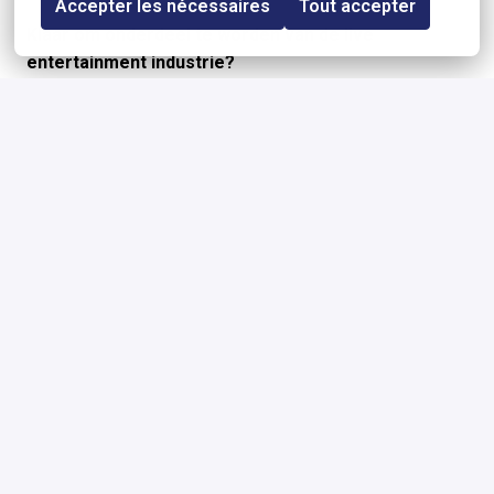
Accepter les nécessaires
Tout accepter
Klaar om onderdeel te worden van de live
entertainment industrie?
Solliciteren kost minder dan een minuut en een
uitgebreide motivatiebrief is niet nodig.
Join EVENTIM Benelux en help mee om onvergetelijke
ervaringen mogelijk te maken voor miljoenen fans.
Solliciteren
of
Apply with Indeed
onbeschikbaar
Cookies bijwerken