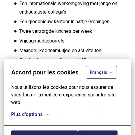
Een internationale werkomgeving met jonge en
enthousiaste collega's
Een gloednieuw kantoor in hartje Groningen
Twee verzorgde lunches per week
Vrijdagmiddagborrels
Maandelijkse teamuitjes en activiteiten
Reiskostenvergoeding vanaf 10 km
Toegang tot GoodHabitz voor jouw persoonlijke
Accord pour les cookies
Français
ontwikkeling
Nous utilisons les cookies pour nous assurer de 
Toegang tot OpenUp voor mentale ondersteuning
vous fournir la meilleure expérience sur notre site 
en coaching
web.
Doorgroeimogelijkheden binnen EVENTIM
Plus d'options
De kans om concerten, festivals en andere
evenementen bij te wonen