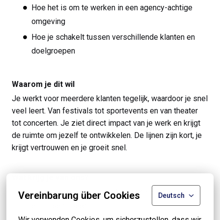
Hoe het is om te werken in een agency-achtige
omgeving
Hoe je schakelt tussen verschillende klanten en
doelgroepen
Waarom je dit wil
Je werkt voor meerdere klanten tegelijk, waardoor je snel
veel leert. Van festivals tot sportevents en van theater
tot concerten. Je ziet direct impact van je werk en krijgt
de ruimte om jezelf te ontwikkelen. De lijnen zijn kort, je
krijgt vertrouwen en je groeit snel.
Wat krijg je van ons?
Een stage waarin je vanaf dag één echt meedraait
Vereinbarung über Cookies
Deutsch
en impact maakt
Wir verwenden Cookies, um sicherzustellen, dass wir 