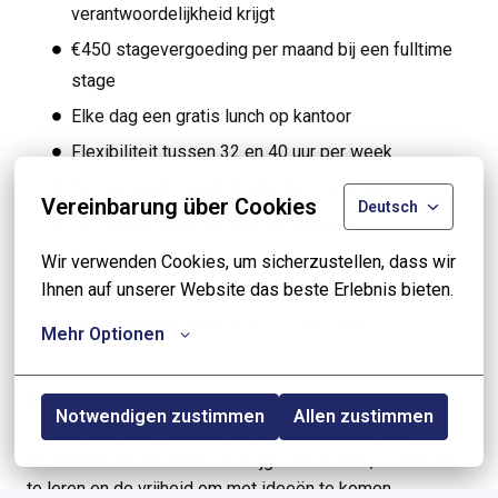
verantwoordelijkheid krijgt
€450 stagevergoeding per maand bij een fulltime
stage
Elke dag een gratis lunch op kantoor
Flexibiliteit tussen 32 en 40 uur per week
Een werkplek naast Amsterdam Centraal
Vereinbarung über Cookies
Deutsch
Een laptop zodat je goed kunt werken
Vrijdagmiddagborrels en team events
Wir verwenden Cookies, um sicherzustellen, dass wir 
Ihnen auf unserer Website das beste Erlebnis bieten.
Directe betrokkenheid bij grote branche-
evenementen zoals ADE, ITC en ESNS
Mehr Optionen
Waarom je dit wil
Notwendigen zustimmen
Allen zustimmen
Je bent hier geen stagiair op de achtergrond, maar
onderdeel van het team. Je krijgt vertrouwen, ruimte om
te leren en de vrijheid om met ideeën te komen.